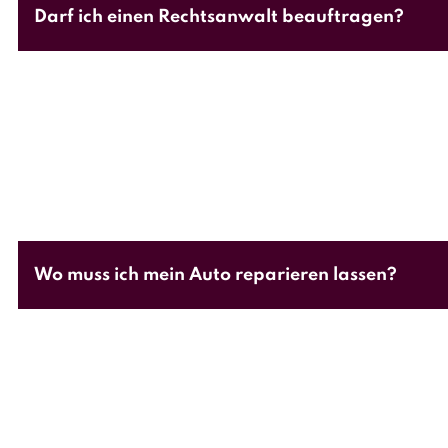
Darf ich einen Rechtsanwalt beauftragen?
Wenn man ein Unfall nicht selbst verschuldet hat,
beauftragen die Kosten hierfür hat die Versicher
Ihnen gerne einen Anwalt, der in solchen Fällen ü
Wo muss ich mein Auto reparieren lassen?
“
Sie dürfen Ihr Fahrzeug reparieren lassen wo S
Sie aber nicht annehmen.”