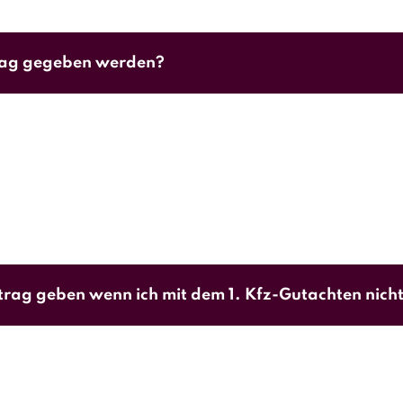
trag gegeben werden?
denswert hat der geschädigte das Recht, ein Gutach
ftrag geben wenn ich mit dem 1. Kfz-Gutachten nich
ändigengutachten eingeholt hat,
darf
der Geschädigte (
, dessen Kosten durch den Versicherer des Unfallgeg