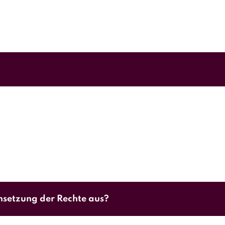
ruchs
kann in der Regel erst durch ein Gutachten bel
uf eine Wertminderung von bis zu mehreren hundert E
chsetzung der Rechte aus?