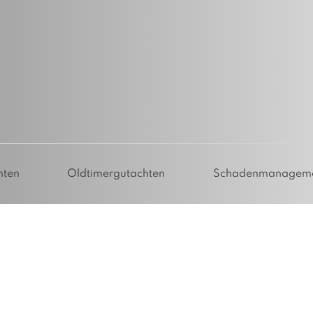
hten
Oldtimergutachten
Schadenmanagem