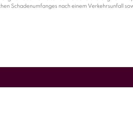
lichen Schadenumfanges nach einem Verkehrsunfall so
uldfrage ist geklärt) die Versicherung des Unfallgegners
rbleibt die Restforderung beim Auftraggeber.
traggeber.