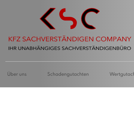
Über uns
Schadengutachten
Wertgutac