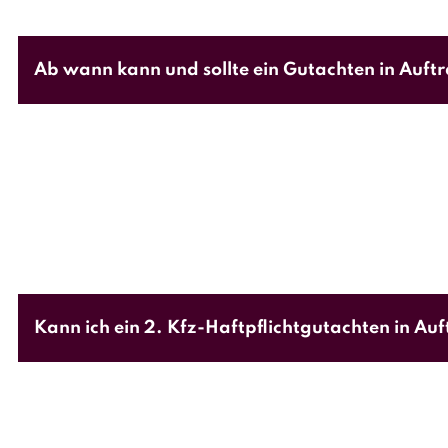
Ab wann kann und sollte ein Gutachten in Auf
Ab einer Schadenshöhe oberhalb von 750 € Scha
prozessfähig festhalten zu lassen.
Kann ich ein 2. Kfz-Haftpflichtgutachten in Au
Wenn der gegnerische Versicherer ein Sachverst
Sachverständigen seines Vertrauens
beauftragen