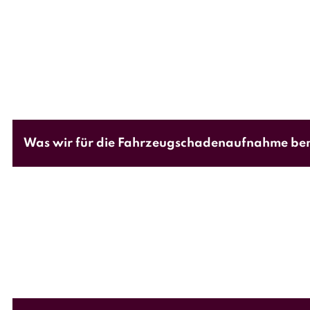
Ein Kostenvoranschlag kann nicht als beweissich
Durchsetzung der Ansprüche ist ein prozessfähig
Was wir für die Fahrzeugschadenaufnahme ben
Für die Erstellung eines Schadengutachtens benöt
den Fahrzeugschlüssel sowie den polizeilichen Un