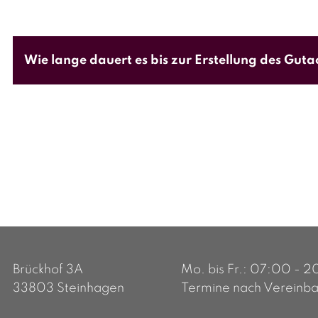
Wie lange dauert es bis zur Erstellung des Gut
In der Regel erstellen wir das Kfz Gutachten inn
Erstellung auch länger dauern.
Brückhof 3A
Mo. bis Fr.: 07:00 - 
33803 Steinhagen
Termine nach Vereinb