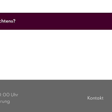
achtens?
erhalb eines Werktages. Im Falle einer Wiederbeschaff
20:00 Uhr
Kontakt
arung