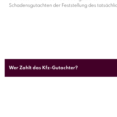
Schadensgutachten der Feststellung des tatsäch
Wer Zahlt das Kfz-Gutachter?
Im Haftpflichtschadensfall zahlt im Regelfall (Sch
den Versicherer eine Quotelung vorgenommen, ve
Im Teil-/ und Vollkaskoschadensfall zahlt der Auf