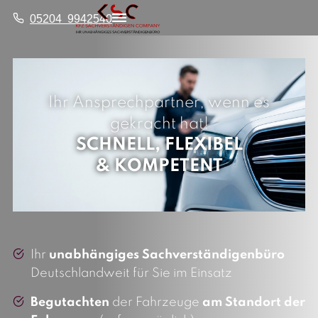
05204 9942540
Ihr Ansprechpartner, wenn es
gekracht hat!
SCHNELL, FLEXIBEL
& KOMPETENT
Ihr
unabhängiges Sachverständigenbüro
Deutschlandweit für Sie im Einsatz
Begutachten
der Fahrzeuge
am Standort der